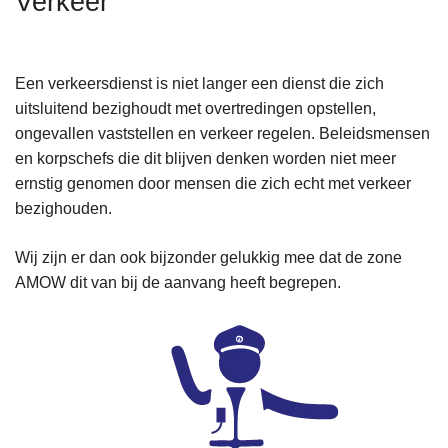
Verkeer
n
h
o
Een verkeersdienst is niet langer een dienst die zich
u
uitsluitend bezighoudt met overtredingen opstellen,
d
ongevallen vaststellen en verkeer regelen. Beleidsmensen
g
en korpschefs die dit blijven denken worden niet meer
a
ernstig genomen door mensen die zich echt met verkeer
a
bezighouden.
n
Wij zijn er dan ook bijzonder gelukkig mee dat de zone
AMOW dit van bij de aanvang heeft begrepen.