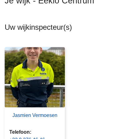
Je wijk - Eeklo Centrum
n
h
o
Uw wijkinspecteur(s)
u
d
g
a
a
n
Jasmien Vermoesen
Telefoon