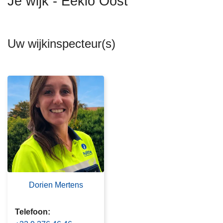
Je wijk - Eeklo Oost
n
h
o
Uw wijkinspecteur(s)
u
d
g
a
a
n
Dorien Mertens
Telefoon