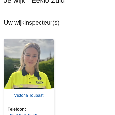
Je wijk - Eeklo Zuid
n
h
o
Uw wijkinspecteur(s)
u
d
g
a
a
n
Victoria Toubast
Telefoon