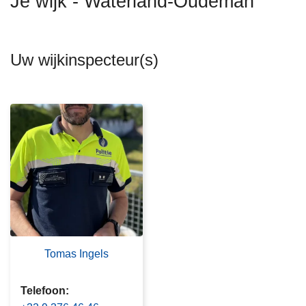
Je wijk - Waterland-Oudeman
n
h
o
Uw wijkinspecteur(s)
u
d
g
a
a
n
Tomas Ingels
Telefoon