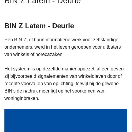
BIN Z Latem - Deurle
n
h
o
BIN Z Latem - Deurle
u
d
Een BIN-Z, of buurtinformatienetwerk voor zelfstandige
g
ondernemers, werd in het leven geroepen voor uitbaters
a
van winkels of horecazaken.
a
n
Het systeem is op dezelfde manier opgezet, alleen geven
zij bijvoorbeeld signalementen van winkeldieven door of
recente voorvallen van oplichting, terwijl bij de gewone
BIN's de nadruk meer ligt op het voorkomen van
woninginbraken.