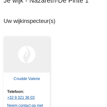
Je wijk - Nazareth-De Pinte 1
n
h
o
Uw wijkinspecteur(s)
u
d
g
a
a
n
Cnudde Valerie
Telefoon
+32 9 321 36 03
Neem contact op met