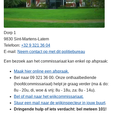
Dorp 1
9830
Sint-Martens-Latem
Telefoon
+32 9 321 36 04
E-mail
Neem contact op met dit politiebureau
Een bezoek aan het commissariaat kan enkel op afspraak:
Maak hier online een afspraak.
Bel naar 09 321 36 00. Onze onthaalbediende
(hoofdcommissariaat) helpt je graag verder (ma & do:
8u - 20u, di, woe & vrij: 8u - 18u, za: 8u - 14u).
Bel of mail naar het wijkcommissariaat.
Stuur een mail naar de wijkinspecteur in jouw buurt
.
Dringende hulp of iets verdacht: bel meteen 101!