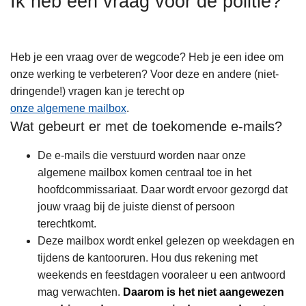
Ik heb een vraag voor de politie?
n
h
o
Heb je een vraag over de wegcode? Heb je een idee om
u
onze werking te verbeteren? Voor deze en andere (niet-
d
dringende!) vragen kan je terecht op
g
onze algemene mailbox
.
a
Wat gebeurt er met de toekomende e-mails?
a
n
De e-mails die verstuurd worden naar onze
algemene mailbox komen centraal toe in het
hoofdcommissariaat. Daar wordt ervoor gezorgd dat
jouw vraag bij de juiste dienst of persoon
terechtkomt.
Deze mailbox wordt enkel gelezen op weekdagen en
tijdens de kantooruren. Hou dus rekening met
weekends en feestdagen vooraleer u een antwoord
mag verwachten.
Daarom is het niet aangewezen