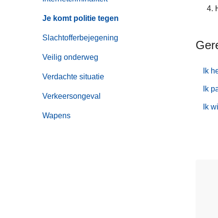
Je komt politie tegen
Slachtofferbejegening
Ger
Veilig onderweg
Ik h
Verdachte situatie
Ik p
Verkeersongeval
Ik w
Wapens