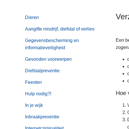
n
h
Ver
Dieren
o
u
Aangifte misdrijf, diefstal of verlies
d
g
Een be
Gegevensbescherming en
a
zogena
informatieveiligheid
a
Gevonden voorwerpen
n
Diefstalpreventie
Feesten
Hoe v
Hulp nodig?!
In je wijk
Inbraakpreventie
Internetcriminaliteit