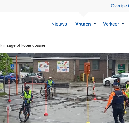
Overige 
Nieuws
Vragen
Submenu
Verkeer
Su
van
van
Vragen
Ver
 inzage of kopie dossier