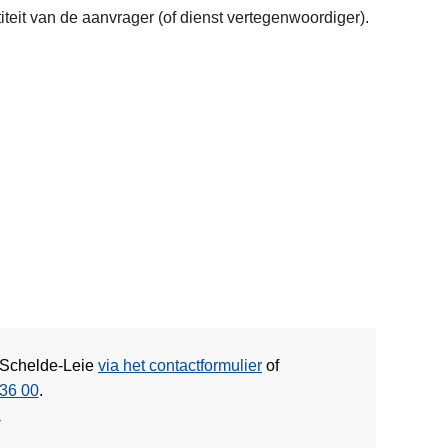
teit van de aanvrager (of dienst vertegenwoordiger).
e Schelde-Leie
via het contactformulier
of
36 00
.
w