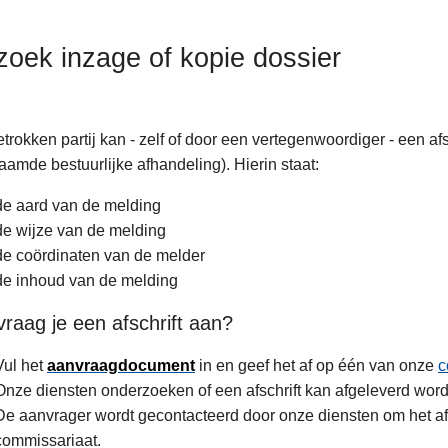
zoek inzage of kopie dossier
trokken partij kan - zelf of door een vertegenwoordiger - een a
amde bestuurlijke afhandeling). Hierin staat:
de aard van de melding
de wijze van de melding
de coördinaten van de melder
de inhoud van de melding
raag je een afschrift aan?
Vul het
aanvraagdocument
in en geef het af op één van onze
c
Onze diensten onderzoeken of een afschrift kan afgeleverd word
De aanvrager wordt gecontacteerd door onze diensten om het afsch
commissariaat.