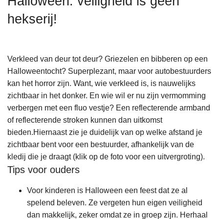
Halloween: veiligheid is geen
n
hekserij!
h
o
u
d
Verkleed van deur tot deur? Griezelen en bibberen op een
g
Halloweentocht? Superplezant, maar voor autobestuurders
a
kan het horror zijn. Want, wie verkleed is, is nauwelijks
a
zichtbaar in het donker. En wie wil er nu zijn vermomming
n
verbergen met een fluo vestje? Een reflecterende armband
of reflecterende stroken kunnen dan uitkomst
bieden.Hiernaast zie je duidelijk van op welke afstand je
zichtbaar bent voor een bestuurder, afhankelijk van de
kledij die je draagt (klik op de foto voor een uitvergroting).
Tips voor ouders
Voor kinderen is Halloween een feest dat ze al
spelend beleven. Ze vergeten hun eigen veiligheid
dan makkelijk, zeker omdat ze in groep zijn. Herhaal