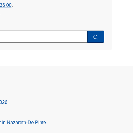
36 00
.
w
2026
 in Nazareth-De Pinte