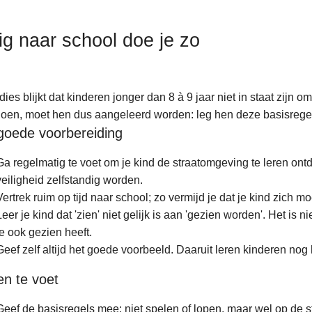
lig naar school doe je zo
udies blijkt dat kinderen jonger dan 8 à 9 jaar niet in staat zijn o
 doen, moet hen dus aangeleerd worden: leg hen deze basisregel
goede voorbereiding
Ga regelmatig te voet om je kind de straatomgeving te leren ontdek
veiligheid zelfstandig worden.
Vertrek ruim op tijd naar school; zo vermijd je dat je kind zich 
Leer je kind dat 'zien' niet gelijk is aan 'gezien worden'. Het is n
je ook gezien heeft.
Geef zelf altijd het goede voorbeeld. Daaruit leren kinderen nog
n te voet
Geef de basisregels mee: niet spelen of lopen, maar wel op de 