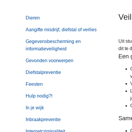
n
h
Vei
Dieren
o
u
Aangifte misdrijf, diefstal of verlies
d
g
Uit st
Gegevensbescherming en
a
dit te
informatieveiligheid
Een 
a
Gevonden voorwerpen
n
Diefstalpreventie
Feesten
Hulp nodig?!
In je wijk
Same
Inbraakpreventie
Internetcriminaliteit