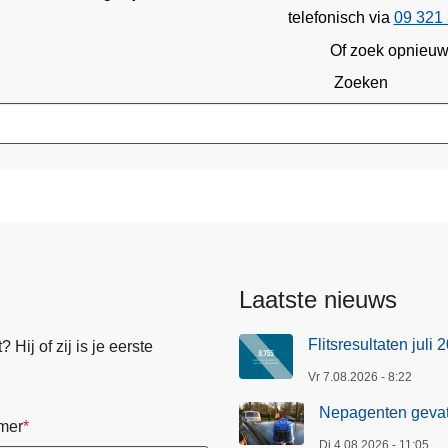
telefonisch via
09 321 
Of zoek opnieu
Zoeken
Laatste nieuws
Flitsresultaten juli 
Hij of zij is je eerste
Vr 7.08.2026 - 8:22
Nepagenten gevat
mer
Di 4.08.2026 - 11:05