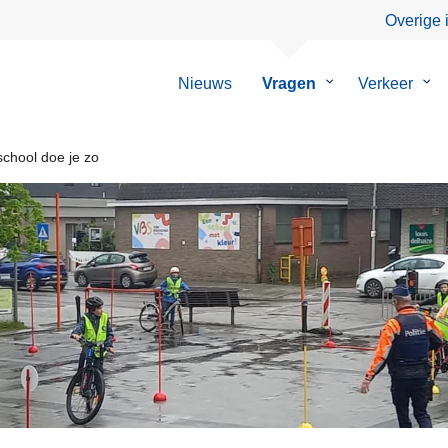
Overige 
Nieuws
Vragen
Submenu
Verkeer
Su
van
van
Vragen
Ver
school doe je zo