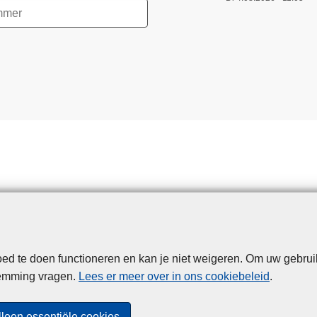
d te doen functioneren en kan je niet weigeren. Om uw gebrui
Disclaimer
Privacy
Cookies
Toegankelijkheid
temming vragen.
Lees er meer over in ons cookiebeleid
.
© 2026 Politie.be
lleen essentiële cookies