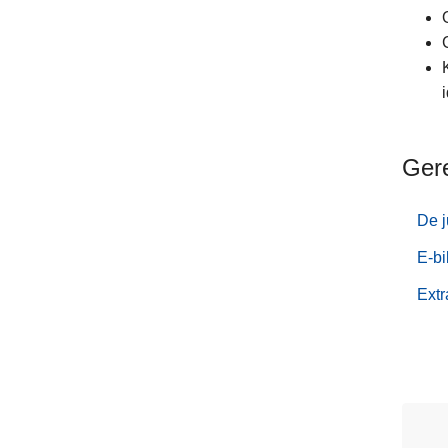
Ger
De j
E-bi
Extr