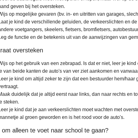
hand geven bij het oversteken.
Wijs op mogelijke gevaren (bv. in- en uitritten van garages, slec
Laat je kind de verschillende geluiden, de verkeerslichten en 
andere voetgangers, skeelers, fietsers, bromfietsers, autobestuurd
Leg de functie en de betekenis uit van de aanwijzingen van gema
traat oversteken
Wijs op het gebruik van een zebrapad. Is dat er niet, leer je ki
je van beide kanten de auto's van ver ziet aankomen en vanwaar 
Leer je kind om altijd zeker te zijn dat een bestuurder hem/haar 
vertraagt.
Maak duidelijk dat je altijd eerst naar links, dan naar rechts en 
te steken.
Leer je kind dat je aan verkeerslichten moet wachten met oversteke
mannetje al groen geworden en is het rood voor de auto's.
 om alleen te voet naar school te gaan?