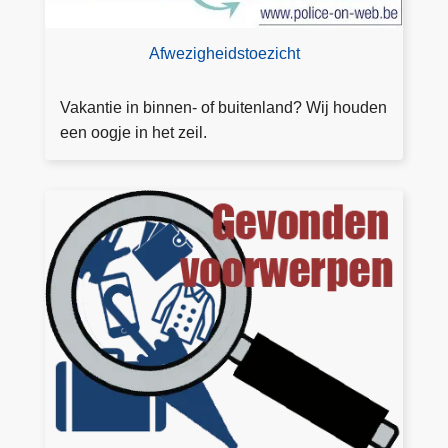
e
e
g
z
e
Afwezigheidstoezicht
i
n
c
Vakantie in binnen- of buitenland? Wij houden
h
een oogje in het zeil.
t
a
a
V
n
e
v
rl
r
o
a
r
g
e
e
n
n
v
o
o