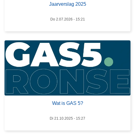
0
e
Jaarverslag 2025
2
s
5
m
Do 2.07.2026 - 15:21
e
e
r
o
v
e
r
W
a
t
i
Wat is GAS 5?
s
G
Di 21.10.2025 - 15:27
A
S