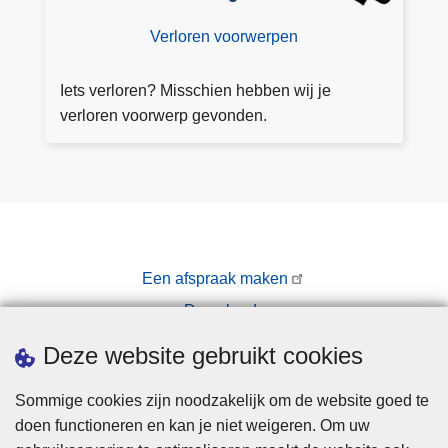
r
Verloren voorwerpen
w
e
Iets verloren? Misschien hebben wij je
r
verloren voorwerp gevonden.
p
e
n
Een afspraak maken
Downloads
Pers
Deze website gebruikt cookies
Sommige cookies zijn noodzakelijk om de website goed te
doen functioneren en kan je niet weigeren. Om uw