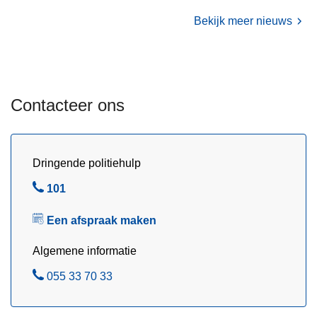
5
Bekijk meer nieuws
?
Contacteer ons
Dringende politiehulp
B
101
e
Een afspraak maken
l
Algemene informatie
B
055 33 70 33
e
l