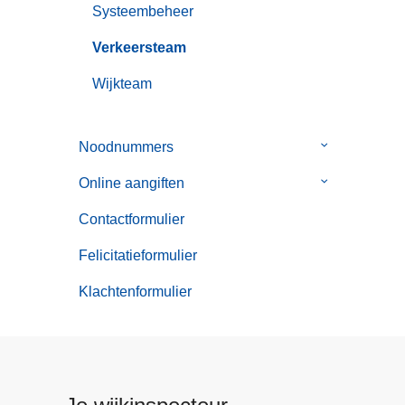
Systeembeheer
Verkeersteam
Wijkteam
Noodnummers
Submenu
van
Online aangiften
Submenu
Noodnummer
van
Contactformulier
Online
aangiften
Felicitatieformulier
Klachtenformulier