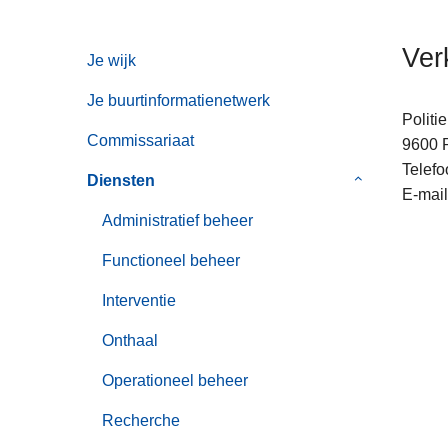
n
h
Ver
Je wijk
o
u
Je buurtinformatienetwerk
d
Politi
g
Commissariaat
9600
a
Telefo
Diensten
Submenu
a
E-mail
van
n
Administratief beheer
Diensten
Functioneel beheer
Interventie
Onthaal
Operationeel beheer
Recherche