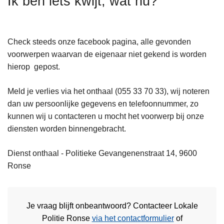
Ik ben iets kwijt, wat nu?
n
h
o
Check steeds onze facebook pagina, alle gevonden
u
voorwerpen waarvan de eigenaar niet gekend is worden
d
hierop gepost.
g
a
Meld je verlies via het onthaal (055 33 70 33), wij noteren
a
dan uw persoonlijke gegevens en telefoonnummer, zo
n
kunnen wij u contacteren u mocht het voorwerp bij onze
diensten worden binnengebracht.
Dienst onthaal - Politieke Gevangenenstraat 14, 9600
Ronse
Je vraag blijft onbeantwoord? Contacteer Lokale
Politie Ronse
via het contactformulier
of