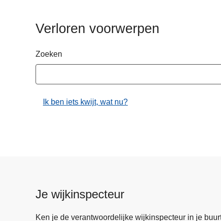
n
h
Verloren voorwerpen
o
u
Zoeken
d
g
a
a
Ik ben iets kwijt, wat nu?
n
Je wijkinspecteur
Ken je de verantwoordelijke wijkinspecteur in je buurt? 