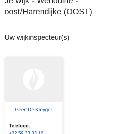
Je wijk - Wenduine -
n
oost/Harendijke (OOST)
h
o
u
d
Uw wijkinspecteur(s)
g
a
a
n
Geert De Kreyger
Telefoon
+32 59 33 33 16