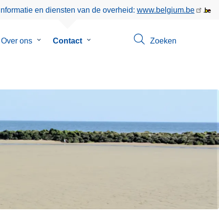
informatie en diensten van de overheid:
www.belgium.be
menu
Over ons
Submenu
Contact
Submenu
Zoeken
van
van
eer
Over
Contact
ons