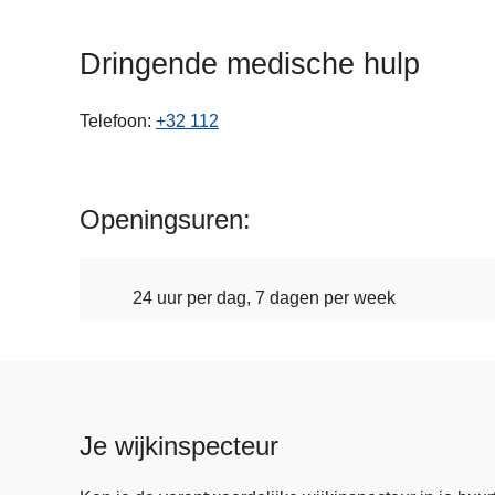
n
h
Dringende medische hulp
o
u
Telefoon
+32 112
d
g
a
a
Openingsuren
n
24 uur per dag, 7 dagen per week
Je wijkinspecteur