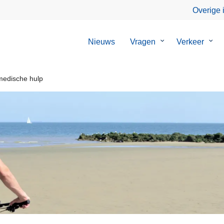
Overige 
Nieuws
Vragen
Submenu
Verkeer
Sub
van
van
Vragen
Verk
edische hulp