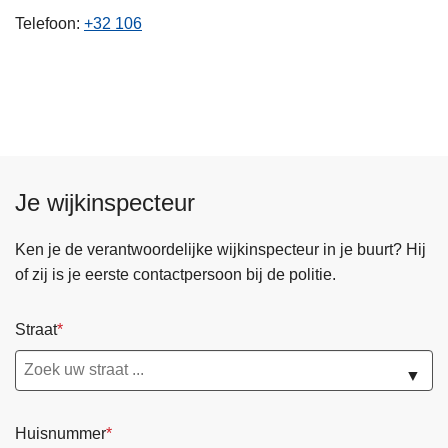
n
Telefoon
+32 106
h
o
u
d
g
a
a
Je wijkinspecteur
n
Ken je de verantwoordelijke wijkinspecteur in je buurt? Hij
of zij is je eerste contactpersoon bij de politie.
Straat
▼
Huisnummer