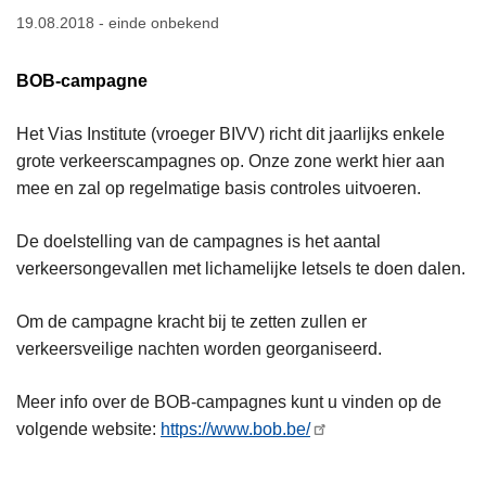
n
19.08.2018 - einde onbekend
h
o
BOB-campagne
u
d
Het Vias Institute (vroeger BIVV) richt dit jaarlijks enkele
g
grote verkeerscampagnes op. Onze zone werkt hier aan
a
mee en zal op regelmatige basis controles uitvoeren.
a
n
De doelstelling van de campagnes is het aantal
verkeersongevallen met lichamelijke letsels te doen dalen.
Om de campagne kracht bij te zetten zullen er
verkeersveilige nachten worden georganiseerd.
Meer info over de BOB-campagnes kunt u vinden op de
volgende website:
https://www.bob.be/