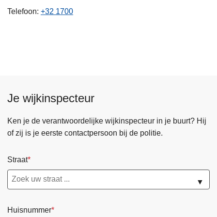
n
Telefoon
+32 1700
h
o
u
d
g
a
a
Je wijkinspecteur
n
Ken je de verantwoordelijke wijkinspecteur in je buurt? Hij
of zij is je eerste contactpersoon bij de politie.
Straat
▼
Huisnummer