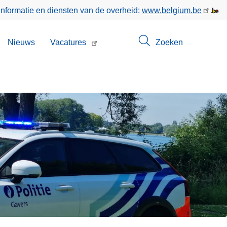
informatie en diensten van de overheid:
www.belgium.be
bmenu
Nieuws
Vacatures
Zoeken
n
ntact