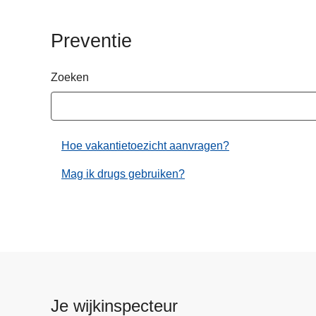
n
h
Preventie
o
u
Zoeken
d
g
a
a
Hoe vakantietoezicht aanvragen?
n
Mag ik drugs gebruiken?
Je wijkinspecteur