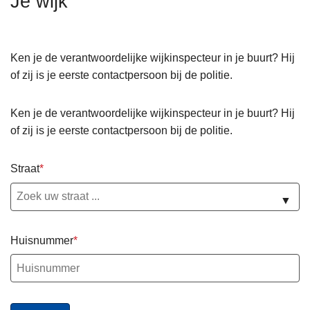
Je wijk
n
h
o
Ken je de verantwoordelijke wijkinspecteur in je buurt? Hij
u
of zij is je eerste contactpersoon bij de politie.
d
g
Ken je de verantwoordelijke wijkinspecteur in je buurt? Hij
a
of zij is je eerste contactpersoon bij de politie.
a
n
Straat
▼
Huisnummer