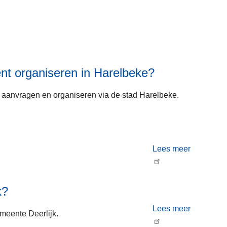
t organiseren in Harelbeke?
ot aanvragen en organiseren via de stad Harelbeke.
Lees meer
o
v
e
k?
r
Lees meer
E
emeente Deerlijk.
o
v