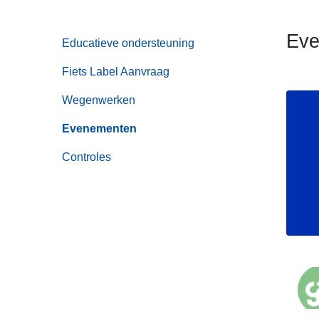
n
h
Eve
Educatieve ondersteuning
o
u
Fiets Label Aanvraag
d
g
Wegenwerken
a
Evenementen
a
n
Controles