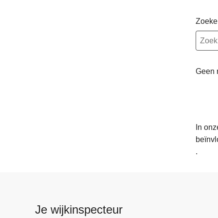
Zoeke
Geen 
In onz
beïnvl
.
Je wijkinspecteur