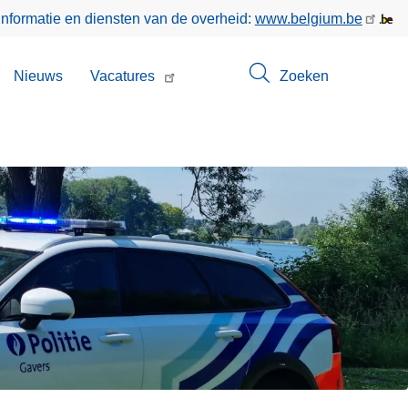
informatie en diensten van de overheid:
www.belgium.be
bmenu
Nieuws
Vacatures
Zoeken
n
ntact