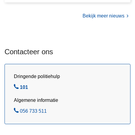
0
2
Bekijk meer nieuws
5
:
h
e
Contacteer ons
t
r
i
j
Dringende politiehulp
b
B
101
e
e
w
Algemene informatie
l
i
B
056 733 511
j
e
s
l
w
o