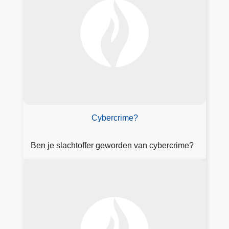
e
r
in
fo
r
m
at
ie
hi
e
Cybercrime?
r
Ben je slachtoffer geworden van cybercrime?
O
n
t
d
e