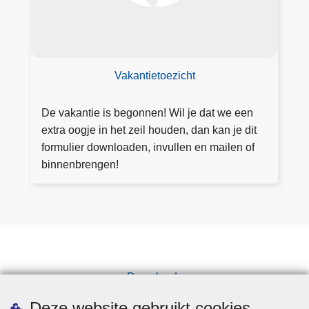
v
a
k
a
nt
Vakantietoezicht
ie
to
De vakantie is begonnen! Wil je dat we een
e
extra oogje in het zeil houden, dan kan je dit
zi
formulier downloaden, invullen en mailen of
c
binnenbrengen!
ht
Downloads
Pers
Deze website gebruikt cookies