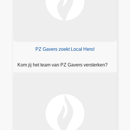
k
a
ll
e
v
a
c
PZ Gavers zoekt Local Hero!
a
t
Kom jij het team van PZ Gavers versterken?
u
r
F
e
o
s
r
m
ul
ie
r