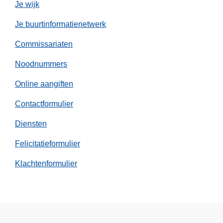
Je wijk
r
d
Je buurtinformatienetwerk
t
Commissariaten
i
n
Noodnummers
g
Online aangiften
e
t
Contactformulier
r
o
Diensten
k
Felicitatieformulier
k
e
Klachtenformulier
n
v
a
n
a