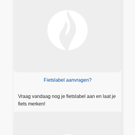
r
t
a
o
a
x
g
i
l
c
a
a
b
t
e
i
l
e
a
a
Fietslabel aanvragen?
n
Vraag vandaag nog je fietslabel aan en laat je
fiets merken!
M
e