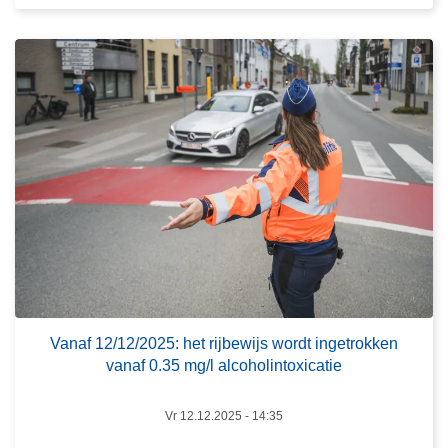
e
r
o
v
e
r
V
a
n
a
f
1
2
/
Vanaf 12/12/2025: het rijbewijs wordt ingetrokken
vanaf 0.35 mg/l alcoholintoxicatie
1
2
/
Vr 12.12.2025 - 14:35
2