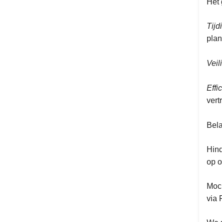
Het 
Tijd
plan
Veil
Effic
vert
Bela
Hind
op o
Moch
via 