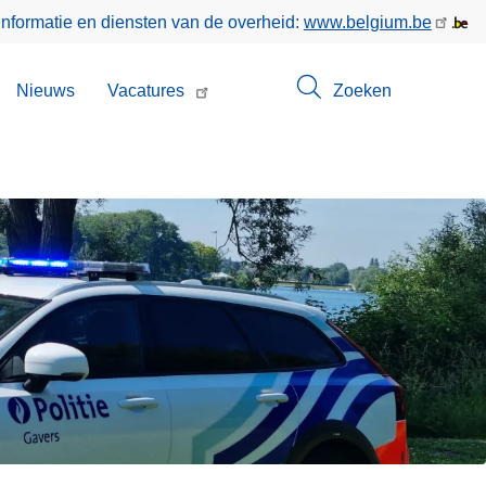
informatie en diensten van de overheid:
www.belgium.be
bmenu
Nieuws
Vacatures
Zoeken
n
ntact