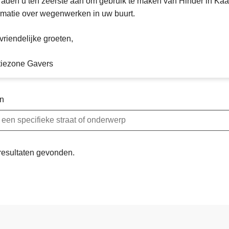
aden u ten zeerste aan om gebruik te maken van Hinder in Kaart
rmatie over wegenwerken in uw buurt.
vriendelijke groeten,
tiezone Gavers
n
resultaten gevonden.