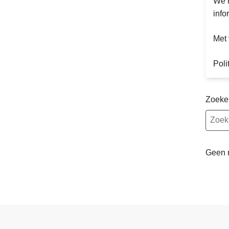
We r
info
Met 
Poli
Zoeke
Geen 