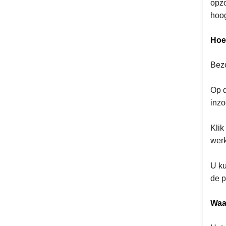
opzo
hoog
Hoe
Bezo
Op d
inzo
Klik
werk
U ku
de p
Waa