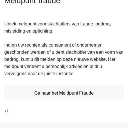
Meldpunt fraude
n
h
o
Uniek meldpunt voor slachtoffers van fraude, bedrog,
u
misleiding en oplichting.
d
g
Indien uw rechten als consument of ondernemer
a
geschonden werden of u bent slachtoffer van een vorm van
a
bedrog, kunt u dit melden op deze nieuwe website. Het
n
meldpunt verleent u persoonlijk advies en leidt u
vervolgens naar de juiste instantie.
Ga naar het Meldpunt Fraude