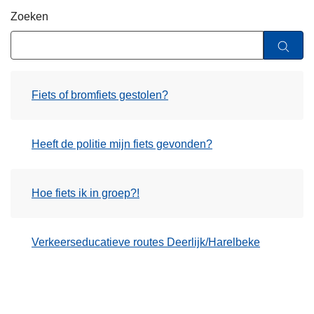
n
Zoeken
h
o
u
d
Fiets of bromfiets gestolen?
g
a
a
Heeft de politie mijn fiets gevonden?
n
Hoe fiets ik in groep?!
Verkeerseducatieve routes Deerlijk/Harelbeke