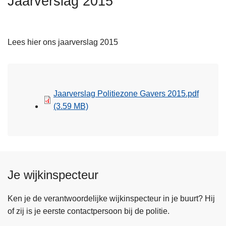
Jaarverslag 2015
n
h
o
Lees hier ons jaarverslag 2015
u
d
g
a
Jaarverslag Politiezone Gavers 2015.pdf
a
(3.59 MB)
n
Je wijkinspecteur
Ken je de verantwoordelijke wijkinspecteur in je buurt? Hij
of zij is je eerste contactpersoon bij de politie.