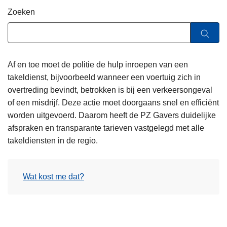
n
Zoeken
h
o
u
d
Af en toe moet de politie de hulp inroepen van een
g
takeldienst, bijvoorbeeld wanneer een voertuig zich in
a
overtreding bevindt, betrokken is bij een verkeersongeval
a
of een misdrijf. Deze actie moet doorgaans snel en efficiënt
n
worden uitgevoerd. Daarom heeft de PZ Gavers duidelijke
afspraken en transparante tarieven vastgelegd met alle
takeldiensten in de regio.
Wat kost me dat?