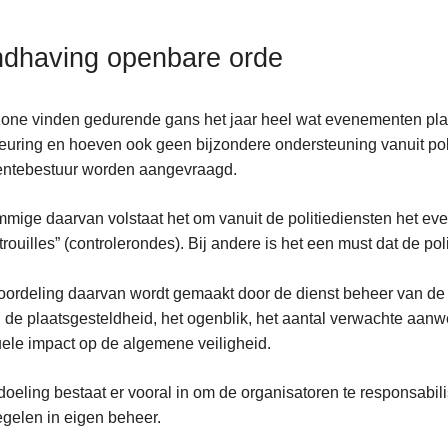
dhaving openbare orde
zone vinden gedurende gans het jaar heel wat evenementen pl
uring en hoeven ook geen bijzondere ondersteuning vanuit poli
ntebestuur worden aangevraagd.
ten
mmige daarvan volstaat het om vanuit de politiediensten het ev
s
trouilles” (controlerondes). Bij andere is het een must dat de po
ordeling daarvan wordt gemaakt door de dienst beheer van de
, de plaatsgesteldheid, het ogenblik, het aantal verwachte aanw
ele impact op de algemene veiligheid.
oeling bestaat er vooral in om de organisatoren te responsabili
gelen in eigen beheer.