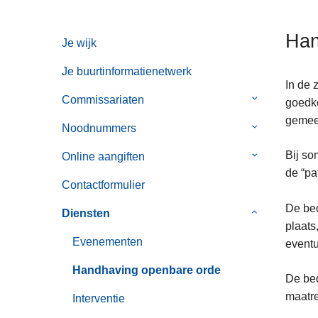
n
h
Han
Je wijk
o
u
Je buurtinformatienetwerk
d
In de 
g
Commissariaten
Submenu
goedke
a
van
gemee
Noodnummers
Submenu
a
Commissaria
van
n
Bij so
Online aangiften
Submenu
Noodnummer
de “pa
van
Contactformulier
Online
De beo
aangiften
Diensten
Submenu
plaats
van
Evenementen
eventu
Diensten
Handhaving openbare orde
De bed
maatre
Interventie