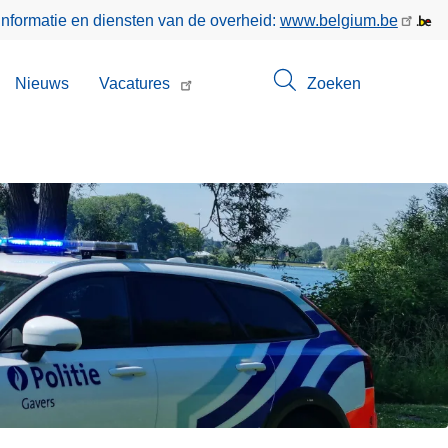
informatie en diensten van de overheid:
www.belgium.be
bmenu
Nieuws
Vacatures
Zoeken
n
ntact