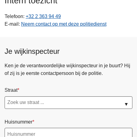
Intern toezicht
n
h
Telefoon
+32 2 363 94 49
o
E-mail
Neem contact op met deze politiedienst
u
d
g
Je wijkinspecteur
a
a
n
Ken je de verantwoordelijke wijkinspecteur in je buurt? Hij
of zij is je eerste contactpersoon bij de politie.
Straat
▼
Huisnummer