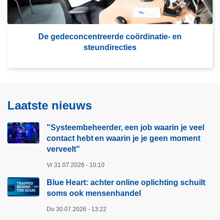
e
v
r
e
a
r
De gedeconcentreerde coördinatie- en
a
steundirecties
D
l
e
g
e
d
Laatste nieuws
e
c
"Systeembeheerder, een job waarin je veel
o
contact hebt en waarin je je geen moment
n
verveelt"​
c
Vr 31.07.2026 - 10:10
e
Blue Heart: achter online oplichting schuilt
n
soms ook mensenhandel
t
r
Do 30.07.2026 - 13:22