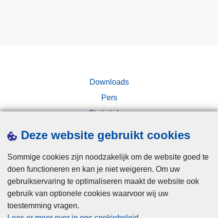
e
e
r
d
e
c
o
Downloads
ö
r
Pers
d
Statistieken
i
Campagnes
Deze website gebruikt cookies
n
a
Sommige cookies zijn noodzakelijk om de website goed te
t
doen functioneren en kan je niet weigeren. Om uw
i
gebruikservaring te optimaliseren maakt de website ook
e
gebruik van optionele cookies waarvoor wij uw
-
toestemming vragen.
e
Disclaimer
Lees er meer over in ons cookiebeleid
.