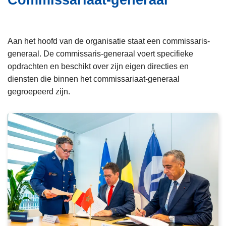
Commissariaat-generaal
i
n
e
h
o
Aan het hoofd van de organisatie staat een commissaris-
u
generaal. De commissaris-generaal voert specifieke
d
opdrachten en beschikt over zijn eigen directies en
g
diensten die binnen het commissariaat-generaal
a
gegroepeerd zijn.
a
n
L
e
e
s
m
e
e
r