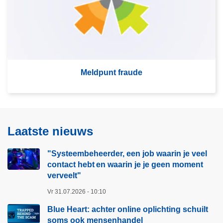
e
t
e
S
r
p
o
o
v
r
Meldpunt fraude
e
t
r
f
M
r
e
a
l
u
Laatste nieuws
d
d
p
e
"Systeembeheerder, een job waarin je veel
u
contact hebt en waarin je je geen moment
n
verveelt"​
t
Vr 31.07.2026 - 10:10
f
Blue Heart: achter online oplichting schuilt
r
soms ook mensenhandel
a