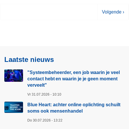
V
Volgende ›
o
l
g
e
n
d
Laatste nieuws
e
p
"Systeembeheerder, een job waarin je veel
a
contact hebt en waarin je je geen moment
g
verveelt"​
i
Vr 31.07.2026 - 10:10
n
Blue Heart: achter online oplichting schuilt
a
soms ook mensenhandel
Do 30.07.2026 - 13:22