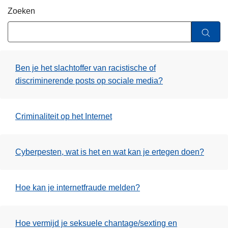
i
n
Zoeken
e
h
o
u
d
Ben je het slachtoffer van racistische of
g
discriminerende posts op sociale media?
a
a
n
Criminaliteit op het Internet
Cyberpesten, wat is het en wat kan je ertegen doen?
Hoe kan je internetfraude melden?
Hoe vermijd je seksuele chantage/sexting en