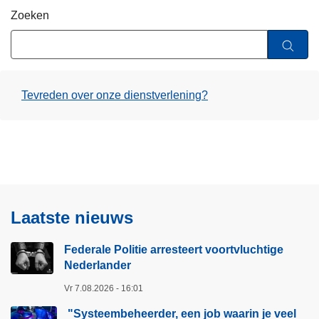
i
n
Zoeken
e
h
o
u
d
Tevreden over onze dienstverlening?
g
a
a
n
Laatste nieuws
Federale Politie arresteert voortvluchtige
Nederlander
Vr 7.08.2026 - 16:01
"Systeembeheerder, een job waarin je veel