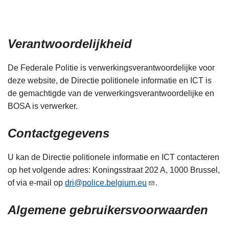
i
n
e
h
o
Verantwoordelijkheid
u
d
De Federale Politie is verwerkingsverantwoordelijke voor
g
deze website, de Directie politionele informatie en ICT is
a
de gemachtigde van de verwerkingsverantwoordelijke en
a
BOSA is verwerker.
n
Contactgegevens
U kan de Directie politionele informatie en ICT contacteren
op het volgende adres: Koningsstraat 202 A, 1000 Brussel,
of via e-mail op
dri@police.belgium.eu
.
Algemene gebruikersvoorwaarden