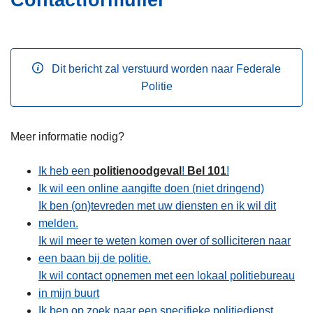
Contactformulier
i
n
e
h
o
u
Dit bericht zal verstuurd worden naar Federale
d
Politie
g
a
a
Meer informatie nodig?
n
Ik heb een
politienoodgeval
!
Bel 101
!
Ik wil een online aangifte doen (niet dringend)
Ik ben (on)tevreden met uw diensten en ik wil dit
melden.
Ik wil meer te weten komen over of solliciteren naar
een baan bij de politie.
Ik wil contact opnemen met een lokaal politiebureau
in mijn buurt
Ik ben op zoek naar een specifieke politiedienst.