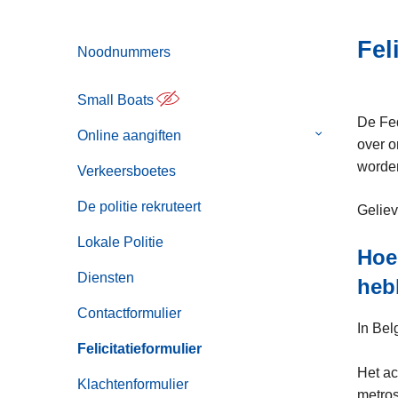
i
n
e
h
Fel
Noodnummers
o
u
Small Boats
d
De Fed
g
Online aangiften
Submenu
over o
a
van
worde
a
Verkeersboetes
Online
n
aangiften
De politie rekruteert
Geliev
Lokale Politie
Hoe 
Diensten
heb
Contactformulier
In Bel
Felicitatieformulier
Het ac
Klachtenformulier
metros