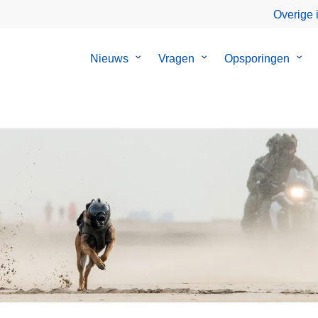
Overige 
Nieuws
Submenu
Vragen
Submenu
Opsporingen
Sub
van
van
van
Nieuws
Vragen
Opsp