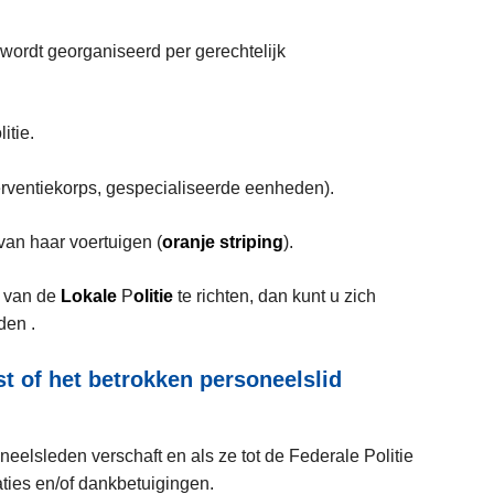
 wordt georganiseerd per gerechtelijk
itie.
erventiekorps, gespecialiseerde eenheden).
van haar voertuigen (
oranje striping
).
n van de
Lokale
P
olitie
te richten, dan kunt u zich
en .
t of het betrokken personeelslid
neelsleden verschaft en als ze tot de Federale Politie
aties en/of dankbetuigingen.