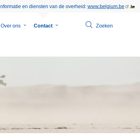
informatie en diensten van de overheid:
www.belgium.be
menu
Over ons
Submenu
Contact
Submenu
Zoeken
van
van
oringen
Over
Contact
ons