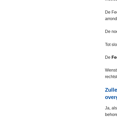
De Fed
arrond
De noo
Tot sl
De
Fe
Wenst 
rechts
Zull
over
Ja, al
behore