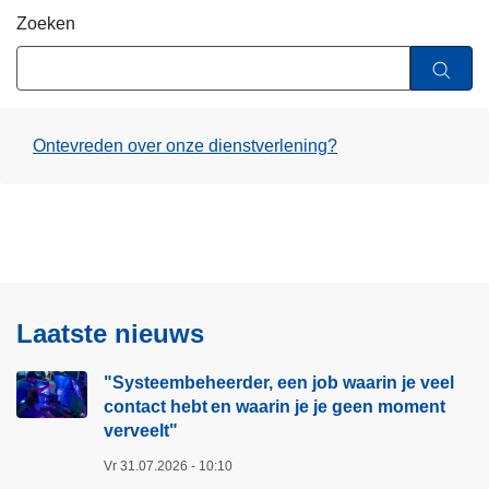
i
n
Zoeken
e
h
o
u
d
Ontevreden over onze dienstverlening?
g
a
a
n
Laatste nieuws
"Systeembeheerder, een job waarin je veel
contact hebt en waarin je je geen moment
verveelt"​
Vr 31.07.2026 - 10:10