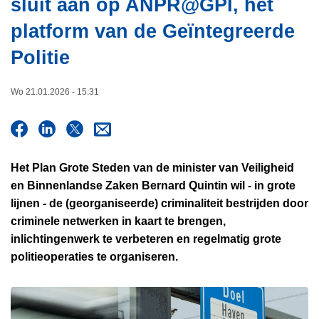
sluit aan op ANPR@GPI, het
i
n
e
platform van de Geïntegreerde
h
o
Politie
u
d
Wo 21.01.2026 - 15:31
g
a
a
n
Het Plan Grote Steden van de minister van Veiligheid
en Binnenlandse Zaken Bernard Quintin wil - in grote
lijnen - de (georganiseerde) criminaliteit bestrijden door
criminele netwerken in kaart te brengen,
inlichtingenwerk te verbeteren en regelmatig grote
politieoperaties te organiseren.