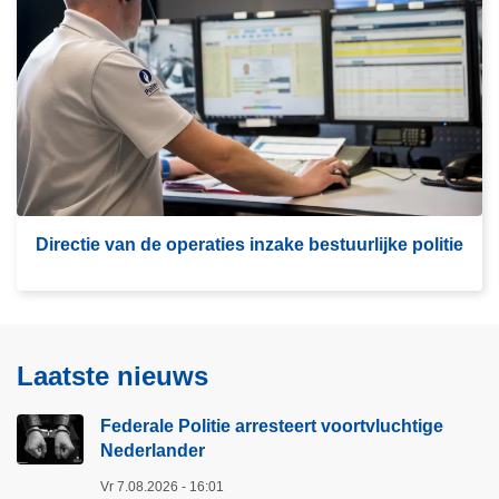
i
s
e
m
v
e
a
e
n
r
d
o
e
v
s
e
c
r
Directie van de operaties inzake bestuurlijke politie
h
D
e
i
e
r
p
e
Laatste nieuws
v
c
a
t
Federale Politie arresteert voortvluchtige
a
i
Nederlander
r
e
Vr 7.08.2026 - 16:01
t
v