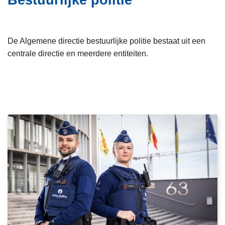
Bestuurlijke politie
i
n
e
h
o
De Algemene directie bestuurlijke politie bestaat uit een
u
centrale directie en meerdere entiteiten.
d
g
a
a
n
L
e
e
s
m
e
e
r