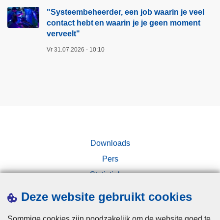
p
a
"Systeembeheerder, een job waarin je veel
o
n
contact hebt en waarin je je geen moment
verveelt"​
l
d
i
e
Vr 31.07.2026 - 10:10
t
o
i
p
e
e
r
a
t
i
Downloads
e
s
Pers
i
Statistieken
n
Campagnes
z
Deze website gebruikt cookies
a
k
Sommige cookies zijn noodzakelijk om de website goed te