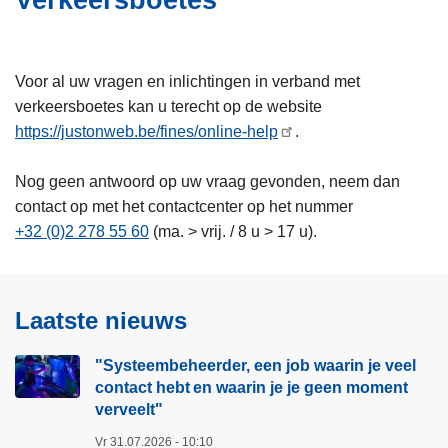
Verkeersboetes
i
n
e
h
o
Voor al uw vragen en inlichtingen in verband met
u
verkeersboetes kan u terecht op de website
d
https://justonweb.be/fines/online-help
.
g
a
Nog geen antwoord op uw vraag gevonden, neem dan
a
contact op met het contactcenter op het nummer
n
+32 (0)2 278 55 60
(ma. > vrij. / 8 u > 17 u).
Laatste nieuws
"Systeembeheerder, een job waarin je veel
contact hebt en waarin je je geen moment
verveelt"​
Vr 31.07.2026 - 10:10