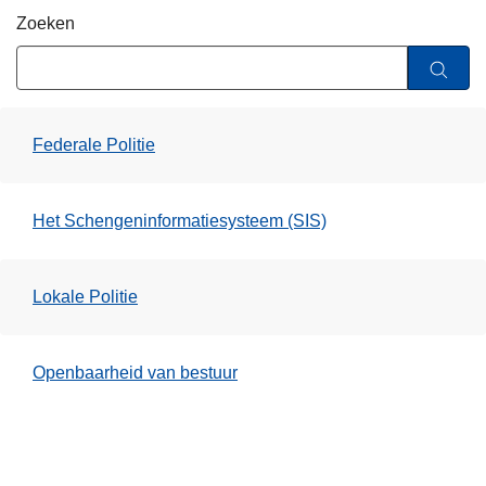
i
n
Zoeken
e
h
o
u
d
Federale Politie
g
a
a
Het Schengeninformatiesysteem (SIS)
n
Lokale Politie
Openbaarheid van bestuur