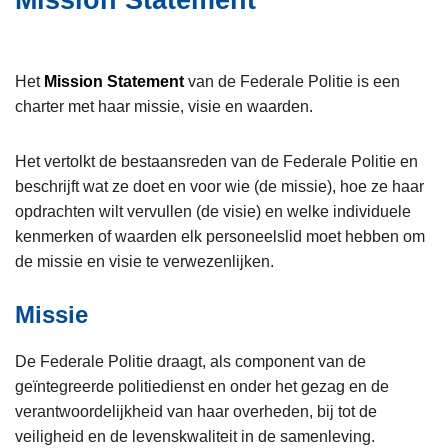
Mission Statement
i
n
e
h
o
Het
Mission Statement
van de Federale Politie is een
u
charter met haar missie, visie en waarden.
d
g
Het vertolkt de bestaansreden van de Federale Politie en
a
beschrijft wat ze doet en voor wie (de missie), hoe ze haar
a
opdrachten wilt vervullen (de visie) en welke individuele
n
kenmerken of waarden elk personeelslid moet hebben om
de missie en visie te verwezenlijken.
Missie
De Federale Politie draagt, als component van de
geïntegreerde politiedienst en onder het gezag en de
verantwoordelijkheid van haar overheden, bij tot de
veiligheid en de levenskwaliteit in de samenleving.