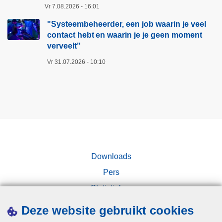
a
Vr 7.08.2026 - 16:01
d
t
p
i
r
"Systeembeheerder, een job waarin je veel
p
r
contact hebt en waarin je je geen moment
i
e
verveelt"​
e
j
l
c
d
i
Vr 31.07.2026 - 10:10
t
i
j
i
n
k
e
g
e
v
v
p
a
a
o
n
n
l
d
d
i
Downloads
e
e
t
s
Pers
z
i
p
w
e
Statistieken
e
a
Campagnes
Deze website gebruikt cookies
c
r
i