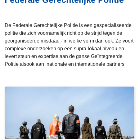
Federale Gerechtelijke Politie
i
n
e
h
o
De Federale Gerechtelijke Politie is een gespecialiseerde
u
politie die zich voornamelijk richt op de strijd tegen de
d
georganiseerde misdaad - in welke vorm dan ook. Ze voert
g
complexe onderzoeken op een supra-lokaal niveau en
a
levert steun en expertise aan de ganse Geïntegreerde
a
Politie alsook aan nationale en internationale partners.
n
L
e
e
s
m
e