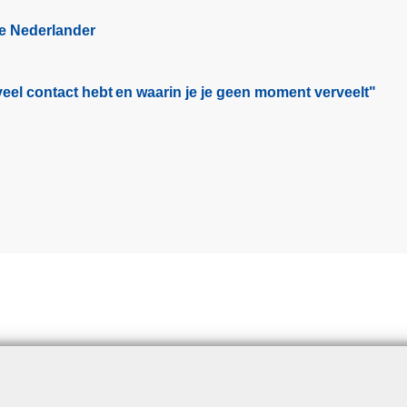
g
a
ge Nederlander
i
g
n
i
a
n
eel contact hebt en waarin je je geen moment verveelt"​
a