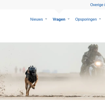
Overige 
Nieuws
Submenu
Vragen
Submenu
Opsporingen
Su
van
van
van
Nieuws
Vragen
Ops