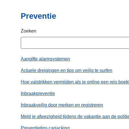
i
n
e
h
Preventie
o
u
Zoeken
d
g
a
a
Aangifte alarmsystemen
n
Actuele dreigingen en tips om veilig te surfen
Hoe valstrikken vermijden als je online een reis boek
Inbraakpreventie
Inbraakveilig door merken en registreren
Meld je afwezigheid tijdens de vakantie aan de politi
Preventietips carjacking