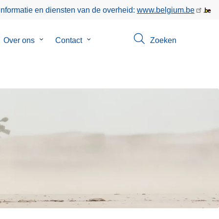
informatie en diensten van de overheid:
www.belgium.be
bmenu
Over ons
Submenu
Contact
Submenu
Zoeken
van
van
poringen
Over
Contact
ons