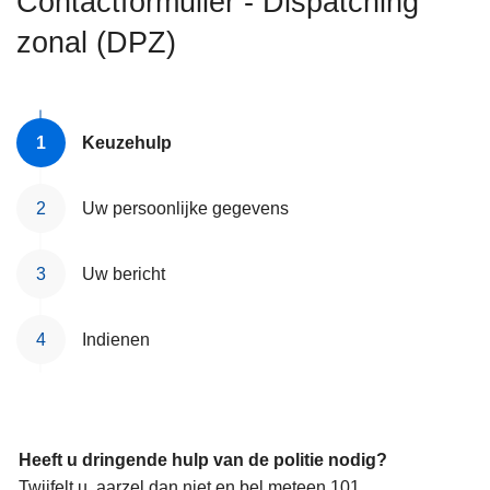
Contactformulier - Dispatching
n
zonal (DPZ)
h
o
u
d
Keuzehulp
g
a
a
Uw persoonlijke gegevens
n
Uw bericht
Indienen
Heeft u dringende hulp van de politie nodig?
Twijfelt u, aarzel dan niet en bel meteen 101.