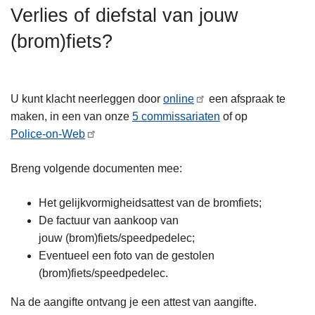
n
Verlies of diefstal van jouw
h
(brom)fiets?
o
u
d
g
U kunt klacht neerleggen door
online
een afspraak te
a
maken, in een van onze
5 commissariaten
of op
a
Police-on-Web
n
Breng volgende documenten mee:
Het gelijkvormigheidsattest van de bromfiets;
De factuur van aankoop van
jouw (brom)fiets/speedpedelec;
Eventueel een foto van de gestolen
(brom)fiets/speedpedelec.
Na de aangifte ontvang je een attest van aangifte.