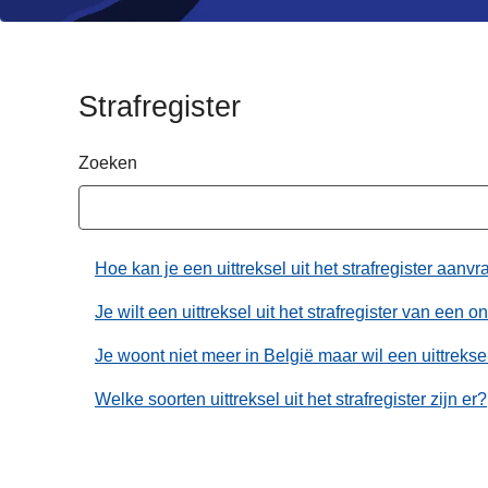
n
h
o
u
Strafregister
d
g
Zoeken
a
a
n
Hoe kan je een uittreksel uit het strafregister aanv
Je wilt een uittreksel uit het strafregister van een
Je woont niet meer in België maar wil een uittreksel 
Welke soorten uittreksel uit het strafregister zijn er?