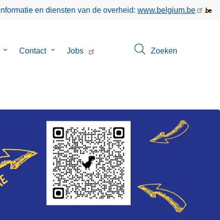
informatie en diensten van de overheid:
www.belgium.be
Submenu
Contact
Submenu
Jobs
Zoeken
van
van
Over
Contact
ons