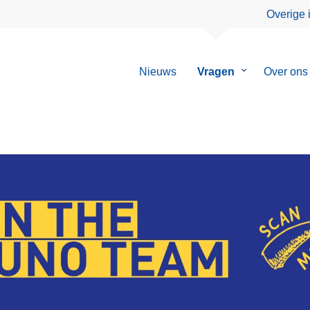
Overige 
Nieuws
Vragen
Submenu
Over ons
van
Vragen